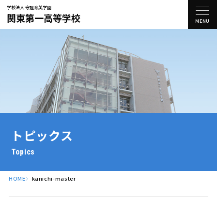
学校法人 守屋育英学園
関東第一高等学校
受験生の方へ
在校生の方へ
交通アクセス
お問い合わせ
学校紹介
トピックス
関一の学び
Topics
学校生活
HOME
kanichi-master
進路情報
入試情報